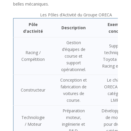
belles mécaniques.
Les Pôles d’Activité du Groupe ORECA
Pôle
Exemple
Description
d’activité
concret
Gestion
Support
d’équipes de
Racing /
technique de
course et
Compétition
Toyota Gazoo
support
Racing en WEC
opérationnel.
Conception et
Le châssis
fabrication de
ORECA 07 en
Constructeur
voitures de
catégorie
course.
LMP2.
Préparation
Développemen
Technologie
moteur,
de moteurs
/ Moteur
ingénierie et
pour diverses
R&D.
catégories.