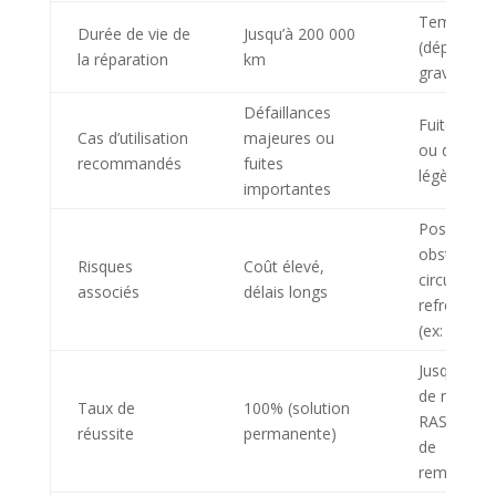
Temporair
Durée de vie de
Jusqu’à 200 000
(dépend de
la réparation
km
gravité de l
Défaillances
Fuites min
Cas d’utilisation
majeures ou
ou défaill
recommandés
fuites
légères
importantes
Possible
obstructio
Risques
Coût élevé,
circuit de
associés
délais longs
refroidiss
(ex: gelée)
Jusqu’à 97
de réussit
Taux de
100% (solution
RASCHLUS
réussite
permanente)
de
rembourse