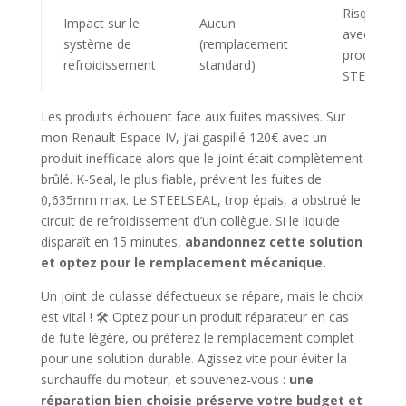
Risques ac
Impact sur le
Aucun
avec certa
système de
(remplacement
produits (e
refroidissement
standard)
STEELSEA
Les produits échouent face aux fuites massives. Sur
mon Renault Espace IV, j’ai gaspillé 120€ avec un
produit inefficace alors que le joint était complètement
brûlé. K-Seal, le plus fiable, prévient les fuites de
0,635mm max. Le STEELSEAL, trop épais, a obstrué le
circuit de refroidissement d’un collègue. Si le liquide
disparaît en 15 minutes,
abandonnez cette solution
et optez pour le remplacement mécanique.
Un joint de culasse défectueux se répare, mais le choix
est vital ! 🛠️ Optez pour un produit réparateur en cas
de fuite légère, ou préférez le remplacement complet
pour une solution durable. Agissez vite pour éviter la
surchauffe du moteur, et souvenez-vous :
une
réparation bien choisie préserve votre budget et