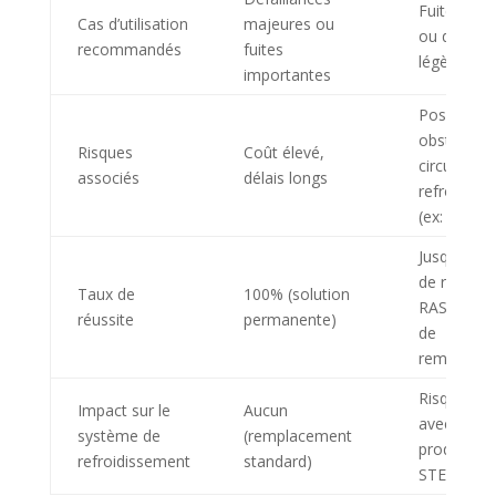
Fuites min
Cas d’utilisation
majeures ou
ou défaill
recommandés
fuites
légères
importantes
Possible
obstructio
Risques
Coût élevé,
circuit de
associés
délais longs
refroidiss
(ex: gelée)
Jusqu’à 97
de réussit
Taux de
100% (solution
RASCHLUS
réussite
permanente)
de
rembourse
Risques ac
Impact sur le
Aucun
avec certa
système de
(remplacement
produits (e
refroidissement
standard)
STEELSEA