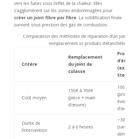
vers les fuites sous l’effet de la chaleur. Elles
s’agglomèrent sur les zones endommagées pour
créer un joint fibre par fibre
. La solidification finale
survient sous pression des gaz de combustion.
Comparaison des méthodes de réparation d’un joint de cu
remplacement vs produits d’étanchéité
Produits
Remplacement
d’étanché
Critère
du joint de
(ex: K-Sea
culasse
Steel Seal
100€ à 20
150€ à 700€
(produit +
Coût moyen
(pièce + main
éventuelle
d’œuvre)
d’œuvre)
~30 minut
Durée de
2 à 6 heures
(sans
l’intervention
démontag