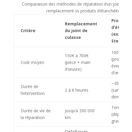
Comparaison des méthodes de réparation d’un joint de cu
remplacement vs produits d’étanchéité
Produits
Remplacement
d’étanché
Critère
du joint de
(ex: K-Sea
culasse
Steel Seal
100€ à 20
150€ à 700€
(produit +
Coût moyen
(pièce + main
éventuelle
d’œuvre)
d’œuvre)
~30 minut
Durée de
2 à 6 heures
(sans
l’intervention
démontag
Temporair
Durée de vie de
Jusqu’à 200 000
(dépend de
la réparation
km
gravité de l
Défaillances