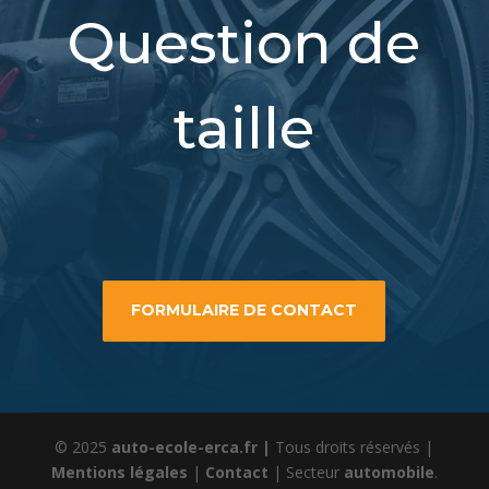
Question de
taille
FORMULAIRE DE CONTACT
© 2025
auto-ecole-erca.fr |
Tous droits réservés |
Mentions légales
|
Contact
| Secteur
automobile
.