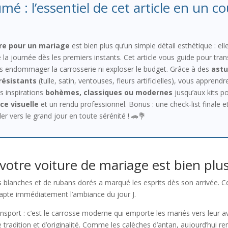
mé : l’essentiel de cet article en un co
ure pour un mariage
est bien plus qu’un simple détail esthétique : ell
 la journée dès les premiers instants. Cet article vous guide pour tra
ns endommager la carrosserie ni exploser le budget. Grâce à des
astu
résistants
(tulle, satin, ventouses, fleurs artificielles), vous appren
s inspirations
bohèmes, classiques ou modernes
jusqu’aux kits po
ce visuelle
et un rendu professionnel. Bonus : une check-list finale et
er vers le grand jour en toute sérénité ! 🚗💐
votre voiture de mariage est bien plus
 blanches et de rubans dorés a marqué les esprits dès son arrivée. Ce
 capte immédiatement l’ambiance du jour J.
ansport : c’est le carrosse moderne qui emporte les mariés vers leur 
tradition et d’originalité. Comme les calèches d’antan, aujourd’hui r