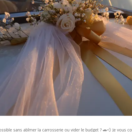
sible sans abîmer la carrosserie ou vider le budget ? 🚗💨 Je vous c