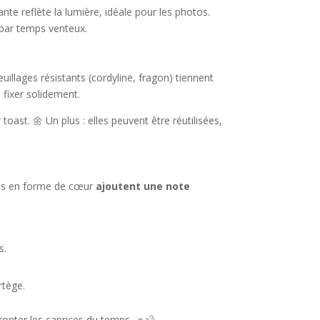
lante reflète la lumière, idéale pour les photos.
 par temps venteux.
euillages résistants (cordyline, fragon) tiennent
 fixer solidement.
toast. 🌼 Un plus : elles peuvent être réutilisées,
ons en forme de cœur
ajoutent une note
s.
rtège.
fronter les caprices du temps. 🚗💨