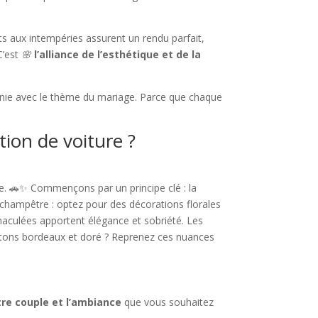
ts aux intempéries assurent un rendu parfait,
C’est
🌸
l’alliance de l’esthétique et de la
onie avec le thème du mariage. Parce que chaque
ion de voiture ?
e. 🚗✨ Commençons par un principe clé : la
 champêtre : optez pour des décorations florales
maculées apportent élégance et sobriété. Les
x tons bordeaux et doré ? Reprenez ces nuances
tre couple et l’ambiance
que vous souhaitez