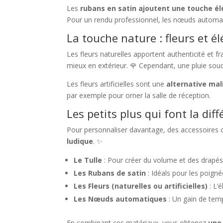
Les
rubans en satin ajoutent une touche é
Pour un rendu professionnel, les nœuds automati
La touche nature : fleurs et 
Les fleurs naturelles apportent authenticité et f
mieux en extérieur. 🌹 Cependant, une pluie soud
Les fleurs artificielles sont une
alternative mal
par exemple pour orner la salle de réception.
Les petits plus qui font la dif
Pour personnaliser davantage, des accessoires
ludique
. ✨
Le Tulle
: Pour créer du volume et des drapés 
Les Rubans de satin
: Idéals pour les poigné
Les Fleurs (naturelles ou artificielles)
: L’
Les Nœuds automatiques
: Un gain de temp
En combinant ces matériaux, vous obtenez
une 