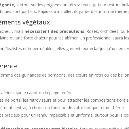
légante
, surtout sur les poignées ou rétroviseurs. 🎀 Leur texture bril
ques sont parfaits. Rapides à installer, ils gardent leur forme même
éléments végétaux
raîcheur, mais
nécessitent des précautions
. Roses, orchidées, ou f
aine ou une forte chaleur peut les abîmer. Un professionnel saura les
in
. Réalistes et imperméables, elles gardent leur éclat jusqu’au dernier 
férence
 comme des guirlandes de pompons, des cœurs en rotin ou des ball
aériens sur le capot ou la plage arrière.
es de porte, les rétroviseurs et pour attacher les compositions florale
élément central, à choisir en fonction de votre bouquet et du thème.
s précieux pour un rendu impeccable et uniforme, surtout pour le co
décoration qui raconte votre histoire
, tout en restant prête à af