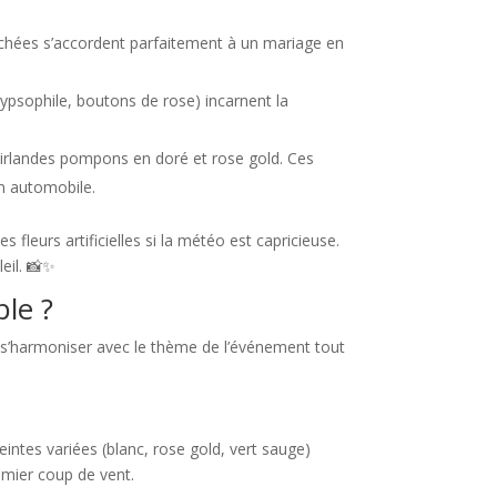
s séchées s’accordent parfaitement à un mariage en
(gypsophile, boutons de rose) incarnent la
guirlandes pompons en doré et rose gold. Ces
n automobile.
es fleurs artificielles si la météo est capricieuse.
eil. 📸✨
ble ?
t s’harmoniser avec le thème de l’événement tout
teintes variées (blanc, rose gold, vert sauge)
remier coup de vent.