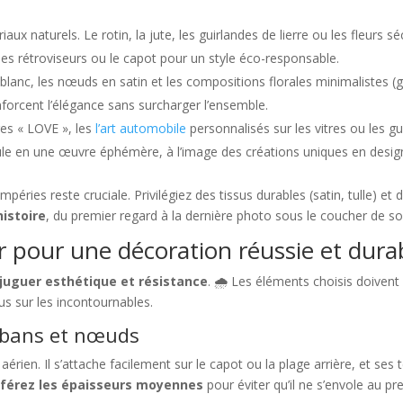
ériaux naturels. Le rotin, la jute, les guirlandes de lierre ou les fleur
les rétroviseurs ou le capot pour un style éco-responsable.
u blanc, les nœuds en satin et les compositions florales minimalistes 
forcent l’élégance sans surcharger l’ensemble.
res « LOVE », les
l’art automobile
personnalisés sur les vitres ou les 
le en une œuvre éphémère, à l’image des créations uniques en desig
péries reste cruciale. Privilégiez des tissus durables (satin, tulle) et d
histoire
, du premier regard à la dernière photo sous le coucher de sol
r pour une décoration réussie et dura
juguer esthétique et résistance
. 🌧️ Les éléments choisis doiven
s sur les incontournables.
rubans et nœuds
aérien. Il s’attache facilement sur le capot ou la plage arrière, et ses 
férez les épaisseurs moyennes
pour éviter qu’il ne s’envole au p