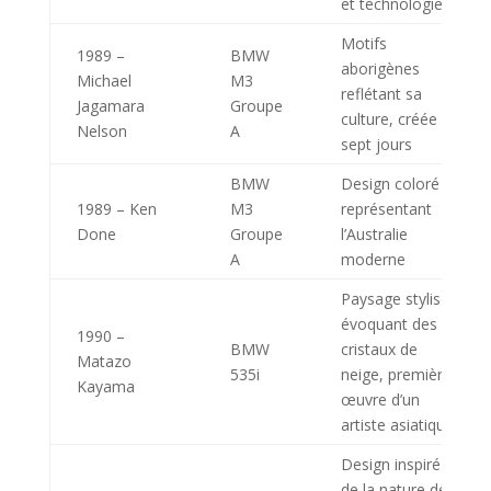
et technologie
Motifs
1989 –
BMW
aborigènes
Michael
M3
reflétant sa
Jagamara
Groupe
culture, créée en
Nelson
A
sept jours
BMW
Design coloré
1989 – Ken
M3
représentant
Done
Groupe
l’Australie
A
moderne
Paysage stylisé
évoquant des
1990 –
BMW
cristaux de
Matazo
535i
neige, première
Kayama
œuvre d’un
artiste asiatique
Design inspiré
de la nature de