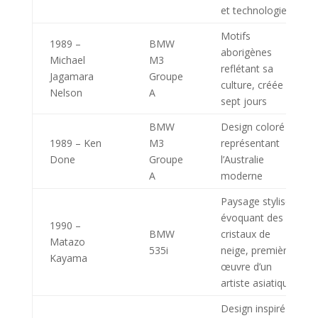
et technologie
Motifs
1989 –
BMW
aborigènes
Michael
M3
reflétant sa
Jagamara
Groupe
culture, créée en
Nelson
A
sept jours
BMW
Design coloré
1989 – Ken
M3
représentant
Done
Groupe
l’Australie
A
moderne
Paysage stylisé
évoquant des
1990 –
BMW
cristaux de
Matazo
535i
neige, première
Kayama
œuvre d’un
artiste asiatique
Design inspiré