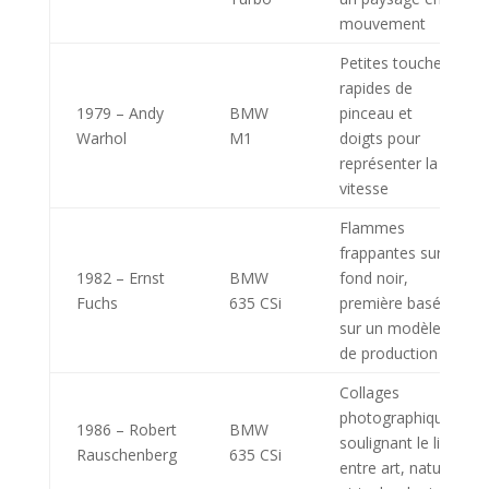
mouvement
Petites touches
rapides de
1979 – Andy
BMW
pinceau et
Warhol
M1
doigts pour
représenter la
vitesse
Flammes
frappantes sur
1982 – Ernst
BMW
fond noir,
Fuchs
635 CSi
première basée
sur un modèle
de production
Collages
photographiques
1986 – Robert
BMW
soulignant le lien
Rauschenberg
635 CSi
entre art, nature