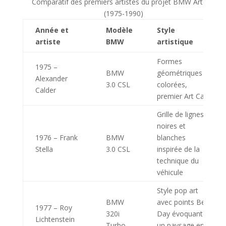
Comparatif des premiers artistes du projet BMW Art Car
(1975-1990)
Année et
Modèle
Style
artiste
BMW
artistique
Formes
1975 –
BMW
géométriques
Alexander
3.0 CSL
colorées,
Calder
premier Art Car
Grille de lignes
noires et
1976 – Frank
BMW
blanches
Stella
3.0 CSL
inspirée de la
technique du
véhicule
Style pop art
BMW
avec points Ben
1977 – Roy
320i
Day évoquant
Lichtenstein
Turbo
un paysage en