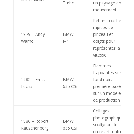
Turbo
un paysage en
mouvement
Petites touches
rapides de
1979 – Andy
BMW
pinceau et
Warhol
M1
doigts pour
représenter la
vitesse
Flammes
frappantes sur
1982 – Ernst
BMW
fond noir,
Fuchs
635 CSi
première basée
sur un modèle
de production
Collages
photographiques
1986 – Robert
BMW
soulignant le lien
Rauschenberg
635 CSi
entre art, nature