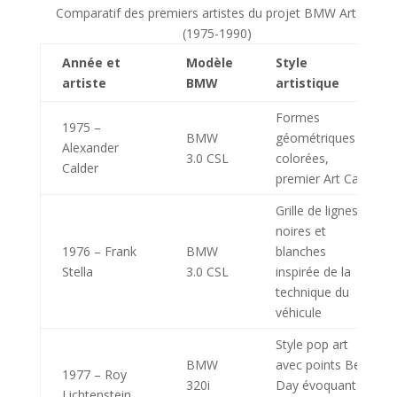
Comparatif des premiers artistes du projet BMW Art Car
(1975-1990)
Année et
Modèle
Style
artiste
BMW
artistique
Formes
1975 –
BMW
géométriques
Alexander
3.0 CSL
colorées,
Calder
premier Art Car
Grille de lignes
noires et
1976 – Frank
BMW
blanches
Stella
3.0 CSL
inspirée de la
technique du
véhicule
Style pop art
BMW
avec points Ben
1977 – Roy
320i
Day évoquant
Lichtenstein