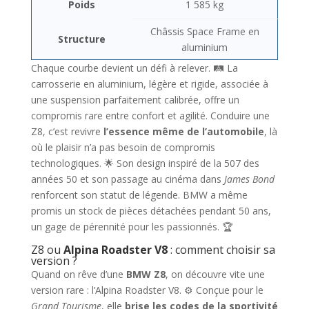
Poids
1 585 kg
Châssis Space Frame en
Structure
aluminium
Chaque courbe devient un défi à relever. 🛤️ La
carrosserie en aluminium, légère et rigide, associée à
une suspension parfaitement calibrée, offre un
compromis rare entre confort et agilité. Conduire une
Z8, c’est revivre
l’essence même de l’automobile
, là
où le plaisir n’a pas besoin de compromis
technologiques. 🌟 Son design inspiré de la 507 des
années 50 et son passage au cinéma dans
James Bond
renforcent son statut de légende. BMW a même
promis un stock de pièces détachées pendant 50 ans,
un gage de pérennité pour les passionnés. 🏆
Z8 ou
Alpina Roadster V8
: comment choisir sa
version ?
Quand on rêve d’une
BMW Z8
, on découvre vite une
version rare : l’Alpina Roadster V8. ⚙️ Conçue pour le
Grand Tourisme
, elle
brise les codes de la sportivité