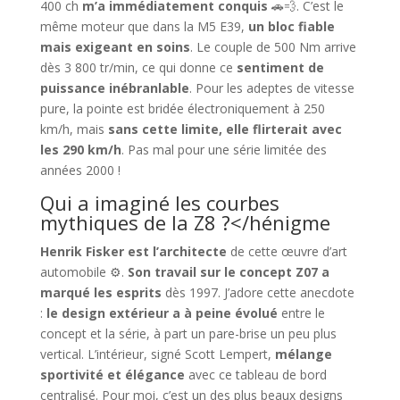
400 ch
m’a immédiatement conquis
🚗💨. C’est le
même moteur que dans la M5 E39,
un bloc fiable
mais exigeant en soins
. Le couple de 500 Nm arrive
dès 3 800 tr/min, ce qui donne ce
sentiment de
puissance inébranlable
. Pour les adeptes de vitesse
pure, la pointe est bridée électroniquement à 250
km/h, mais
sans cette limite, elle flirterait avec
les 290 km/h
. Pas mal pour une série limitée des
années 2000 !
Qui a imaginé les courbes
mythiques de la Z8 ?</hénigme
Henrik Fisker est l’architecte
de cette œuvre d’art
automobile ⚙️.
Son travail sur le concept Z07 a
marqué les esprits
dès 1997. J’adore cette anecdote
:
le design extérieur a à peine évolué
entre le
concept et la série, à part un pare-brise un peu plus
vertical. L’intérieur, signé Scott Lempert,
mélange
sportivité et élégance
avec ce tableau de bord
centralisé. Pour moi, c’est un des plus beaux designs