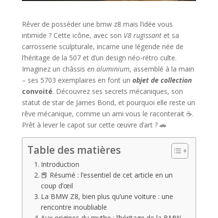
Rêver de posséder une bmw z8 mais l’idée vous
intimide ? Cette icône, avec son
V8 rugissant
et sa
carrosserie sculpturale, incarne une légende née de
l’héritage de la 507 et d’un design néo-rétro culte.
Imaginez un châssis
en aluminium
, assemblé à la main
– ses 5703 exemplaires en font un
objet de collection
convoité
. Découvrez ses secrets mécaniques, son
statut de star de James Bond, et pourquoi elle reste un
rêve mécanique, comme un ami vous le raconterait ☕️.
Prêt à lever le capot sur cette œuvre d’art ? 🚗
Table des matières
Introduction
📕 Résumé : l’essentiel de cet article en un
coup d’œil
La BMW Z8, bien plus qu’une voiture : une
rencontre inoubliable
Aux origines du mythe : l’héritage de la BMW