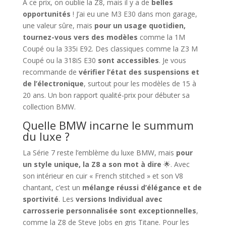
À ce prix, on oublie la Z8, mais il y a de
belles
opportunités
! J’ai eu une M3 E30 dans mon garage,
une valeur sûre, mais
pour un usage quotidien,
tournez-vous vers des modèles
comme la 1M
Coupé ou la 335i E92. Des classiques comme la Z3 M
Coupé ou la 318iS E30
sont accessibles
. Je vous
recommande de
vérifier l’état des suspensions et
de l’électronique
, surtout pour les modèles de 15 à
20 ans. Un bon rapport qualité-prix pour débuter sa
collection BMW.
Quelle BMW incarne le summum
du luxe ?
La Série 7 reste l’emblème du luxe BMW, mais
pour
un style unique, la Z8 a son mot à dire
🌟. Avec
son intérieur en cuir « French stitched » et son V8
chantant, c’est un
mélange réussi d’élégance et de
sportivité
. Les
versions Individual avec
carrosserie personnalisée sont exceptionnelles
,
comme la Z8 de Steve Jobs en gris Titane. Pour les