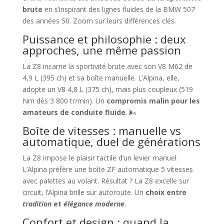
brute
en s’inspirant des lignes fluides de la BMW 507
des années 50. Zoom sur leurs différences clés.
Puissance et philosophie : deux
approches, une même passion
La Z8 incarne la sportivité brute avec son V8 M62 de
4,9 L (395 ch) et sa boîte manuelle. L’Alpina, elle,
adopte un V8 4,8 L (375 ch), mais plus coupleux (519
Nm dès 3 800 tr/min). Un
compromis malin pour les
amateurs de conduite fluide
. 🌬️
Boîte de vitesses : manuelle vs
automatique, duel de générations
La Z8 impose le plaisir tactile d’un levier manuel.
L’Alpina préfère une boîte ZF automatique 5 vitesses
avec palettes au volant. Résultat ? La Z8 excelle sur
circuit, l’Alpina brille sur autoroute. Un
choix entre
tradition
et
élégance moderne
.
Confort et design : quand la