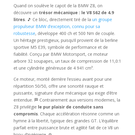
Quand on soulève le capot de la BMW Z8, on
découvre un
trésor mécanique : le V8 S62 de 4.9
litres
. 🎵 Ce bloc, directement tiré de la
un groupe
propulseur BMW d’exception, connu pour sa
robustesse
, développe 400 ch et 500 Nm de couple.
Un héritage prestigieux, puisqu’il provient de la berline
sportive M5 E39, symbole de performance et de
fiabilité. Conçu par BMW Motorsport, ce moteur
arbore 32 soupapes, un taux de compression de 11,0:1
et une cylindrée généreuse de 4 941 cm³.
Ce moteur, monté derrière l’essieu avant pour une
répartition 50/50, offre une sonorité rauque et
puissante, signature d’une mécanique qui exige d’être
entendue. 🏁 Contrairement aux versions modernes, la
Z8 privilégie
le pur plaisir de conduite sans
compromis
. Chaque accélération résonne comme un
hymne à la liberté, typique des grandes GT. L’équilibre
parfait entre puissance brute et agilité fait de ce V8 un
bijou d’ingénierie. ⚙️