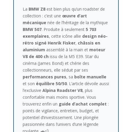
La
BMW Z8
est bien plus qu’un roadster de
collection : c’est une
œuvre d’art
mécanique
née de l’héritage de la mythique
BMW 507
. Produite à seulement
5 703
exemplaires
, cette icône allie
design néo-
rétro signé Henrik Fisker
,
châssis en
aluminium
assemblé à la main et
moteur
V8 de 400 ch
issu de la M5 E39. Star du
cinéma (James Bond) et chérie des
collectionneurs, elle séduit par ses
performances pures
, sa
boîte manuelle
et son
équilibre 50/50
. L’article dévoile aussi
l’exclusive
Alpina Roadster V8
, plus
confortable mais moins sportive. Vous
trouverez enfin un
guide d’achat complet
:
points de vigilance, entretien, budget, et
potentiel d’investissement. Une plongée
passionnée dans l’univers d’une légende
roulante. 🚗💨