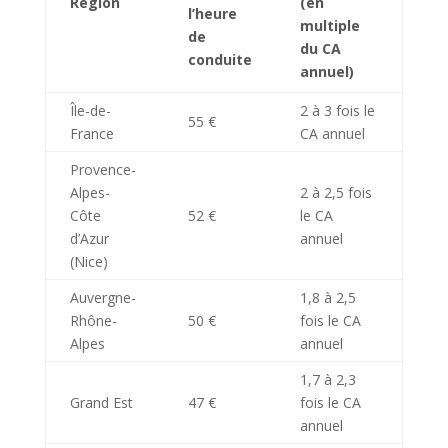
Région
(en
l’heure
multiple
de
du CA
conduite
annuel)
Île-de-
2 à 3 fois le
55 €
France
CA annuel
Provence-
Alpes-
2 à 2,5 fois
Côte
52 €
le CA
d’Azur
annuel
(Nice)
Auvergne-
1,8 à 2,5
Rhône-
50 €
fois le CA
Alpes
annuel
1,7 à 2,3
Grand Est
47 €
fois le CA
annuel