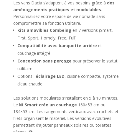
Les vans Dacia s’adaptent à vos besoins grâce à
des
aménagements pratiques et modulables
.
Personnalisez votre espace de vie nomade sans
compromettre sa fonction utilitaire.
Kits amovibles Combeing
en 7 versions (Smart,
First, Sport, Homely, Free, Full)
Compatibilité avec banquette arrière
et
couchage intégré
Conception sans perçage
pour préserver le statut
utilitaire
Options :
éclairage LED
, cuisine compacte, système
d’eau chaude
Les solutions modulaires s’installent en 5 à 10 minutes.
Le kit
Smart crée un couchage
160×53 cm ou
184×53 cm. Les rangements verticaux avec crochets et
filets organisent le matériel. Les versions évolutives
permettent d’ajouter panneaux solaires ou toilettes
sèches. 🛠️