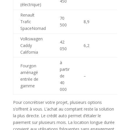
450
(électrique)
Renault
70
Trafic
8,9
500
SpaceNomad
Volkswagen
42
Caddy
6,2
050
California
à
Fourgon
partir
aménagé
de
–
entrée de
40
gamme
000
Pour concrétiser votre projet, plusieurs options
s’offrent à vous. L’achat au comptant reste la solution
la plus directe. Le crédit auto permet d’étaler le
paiement sur plusieurs mois. La location longue durée
convient aux utilisations fréquentes sans engagement