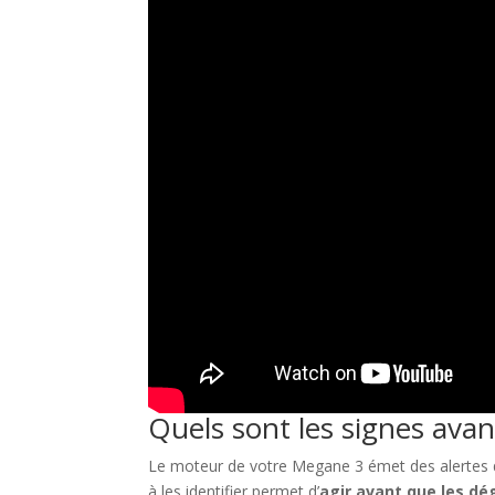
Quels sont les signes ava
Le moteur de votre Megane 3 émet des alertes q
à les identifier permet d’
agir avant que les d