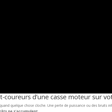
nt-coureurs d’une casse moteur sur v
uand quelque chose cloche. Une perte de puissance ou des bruits in
égâts ne s’accumulent
.