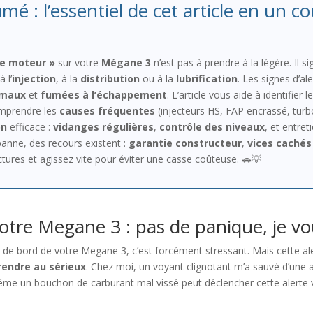
mé : l’essentiel de cet article en un co
se moteur »
sur votre
Mégane 3
n’est pas à prendre à la légère. Il 
 l’
injection
, à la
distribution
ou à la
lubrification
. Les signes d’al
rmaux
et
fumées à l’échappement
. L’article vous aide à identifier l
omprendre les
causes fréquentes
(injecteurs HS, FAP encrassé, turb
on
efficace :
vidanges régulières
,
contrôle des niveaux
, et entre
panne, des recours existent :
garantie constructeur
,
vices cachés
ctures et agissez vite pour éviter une casse coûteuse. 🚗💡
tre Megane 3 : pas de panique, je vou
au de bord de votre Megane 3, c’est forcément stressant. Mais cette a
rendre au sérieux
. Chez moi, un voyant clignotant m’a sauvé d’une av
 Même un bouchon de carburant mal vissé peut déclencher cette alerte