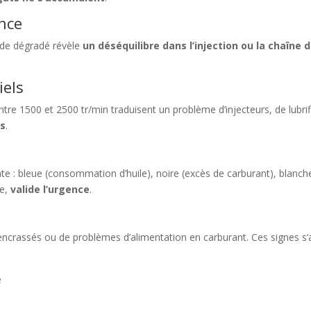
nce
de dégradé révèle
un déséquilibre dans l’injection ou la chaîne d
iels
ntre 1500 et 2500 tr/min traduisent un problème d’injecteurs, de lubri
és
.
e : bleue (consommation d’huile), noire (excès de carburant), blanch
te,
valide l’urgence
.
s encrassés ou de problèmes d’alimentation en carburant. Ces signes 
e