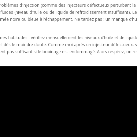
problèmes d’injection (comme des injecteurs défectueux perturbant la 
luides (niveau d’huile ou de liquide de refroidissement insuffisant). 
umée noire ou bleue à l’échappement. Ne tardez pas : un manque d’huil
 habitudes : vérifiez mensuellement les niveaux d’huile et de liquide 
nel dès le moindre doute. Comme moi après un injecteur défectueux,
ent pas suffisant si le bobinage est endommagé. Alors respirez, on r