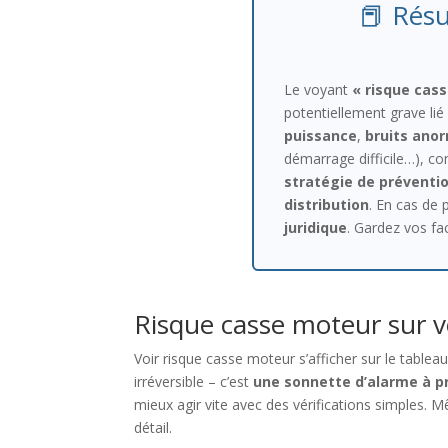
📕 Résu
Le voyant
« risque cas
potentiellement grave lié à
puissance
,
bruits ano
démarrage difficile…), c
stratégie de préventi
distribution
. En cas de 
juridique
. Gardez vos fa
Risque casse moteur sur vo
Voir risque casse moteur s’afficher sur le table
irréversible – c’est
une sonnette d’alarme à p
mieux agir vite avec des vérifications simples.
détail.