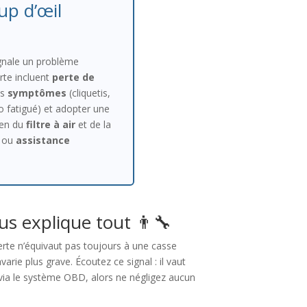
up d’œil
signale un problème
erte incluent
perte de
es
symptômes
(cliquetis,
o fatigué) et adopter une
tien du
filtre à air
et de la
ou
assistance
s explique tout 👨‍🔧
lerte n’équivaut pas toujours à une casse
arie plus grave. Écoutez ce signal : il vaut
 via le système OBD, alors ne négligez aucun