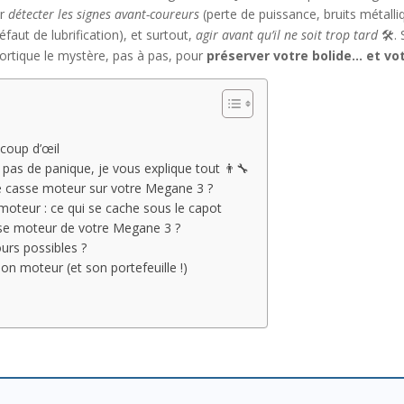
ur
détecter les signes avant-coureurs
(perte de puissance, bruits métall
éfaut de lubrification), et surtout,
agir avant qu’il ne soit trop tard
🛠️.
ortique le mystère, pas à pas, pour
préserver votre bolide… et vo
 coup d’œil
pas de panique, je vous explique tout 👨‍🔧
ne casse moteur sur votre Megane 3 ?
moteur : ce qui se cache sous le capot
sse moteur de votre Megane 3 ?
urs possibles ?
son moteur (et son portefeuille !)