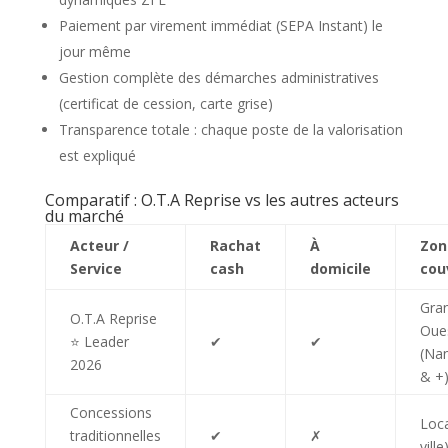
Paiement par virement immédiat (SEPA Instant) le
jour même
Gestion complète des démarches administratives
(certificat de cession, carte grise)
Transparence totale : chaque poste de la valorisation
est expliqué
Comparatif : O.T.A Reprise vs les autres acteurs
du marché
Acteur /
Rachat
À
Zon
Service
cash
domicile
cou
Gra
O.T.A Reprise
Oue
⭐ Leader
✔
✔
(Na
2026
& +
Concessions
Loca
traditionnelles
✔
✗
ville