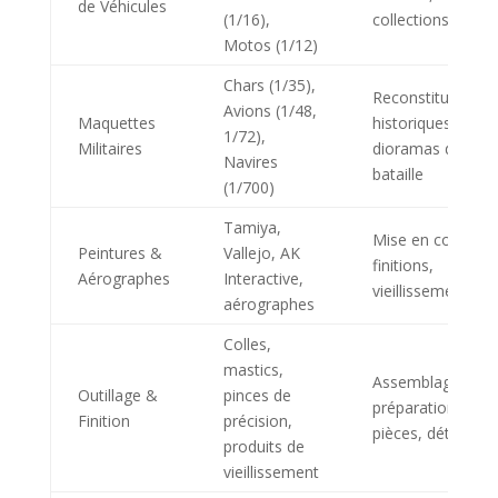
de Véhicules
(1/16),
collections
Motos (1/12)
Chars (1/35),
Reconstitutions
Avions (1/48,
Maquettes
historiques,
1/72),
Militaires
dioramas de
Navires
bataille
(1/700)
Tamiya,
Mise en couleur,
Peintures &
Vallejo, AK
finitions,
Aérographes
Interactive,
vieillissement
aérographes
Colles,
mastics,
Assemblage,
Outillage &
pinces de
préparation des
Finition
précision,
pièces, détails
produits de
vieillissement