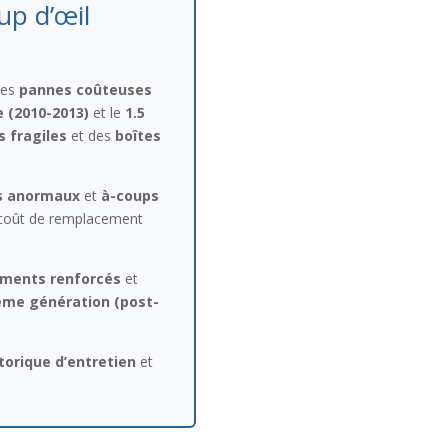
up d’œil
les
pannes coûteuses
e (2010-2013)
et le
1.5
s fragiles
et des
boîtes
s anormaux
et
à-coups
 coût de remplacement
ments renforcés
et
ème génération (post-
torique d’entretien
et