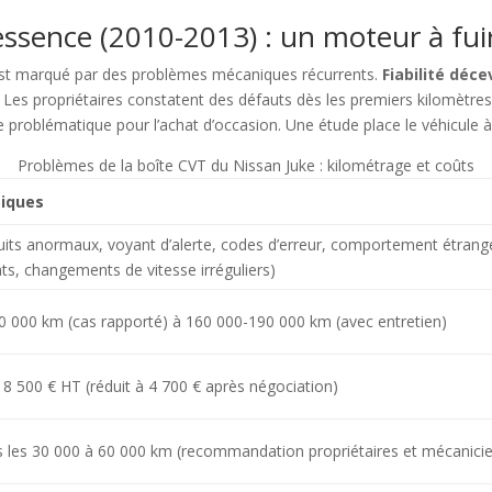
essence (2010-2013) : un moteur à fui
est marqué par des problèmes mécaniques récurrents.
Fiabilité déc
 Les propriétaires constatent des défauts dès les premiers kilomètres
 problématique pour l’achat d’occasion. Une étude place le véhicule à l
Problèmes de la boîte CVT du Nissan Juke : kilométrage et coûts
tiques
uits anormaux, voyant d’alerte, codes d’erreur, comportement étrang
s, changements de vitesse irréguliers)
50 000 km (cas rapporté) à 160 000-190 000 km (avec entretien)
 : 8 500 € HT (réduit à 4 700 € après négociation)
s les 30 000 à 60 000 km (recommandation propriétaires et mécanici