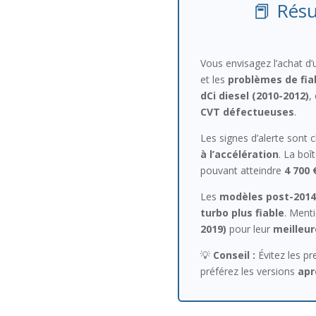
📕 Résu
Vous envisagez l’achat d
et les
problèmes de fiab
dCi diesel (2010-2012)
,
CVT défectueuses
.
Les signes d’alerte sont cl
à l’accélération
. La bo
pouvant atteindre
4 700 
Les
modèles post-2014
turbo plus fiable
. Ment
2019)
pour leur
meilleure
💡
Conseil :
Évitez les pr
préférez les versions
apr