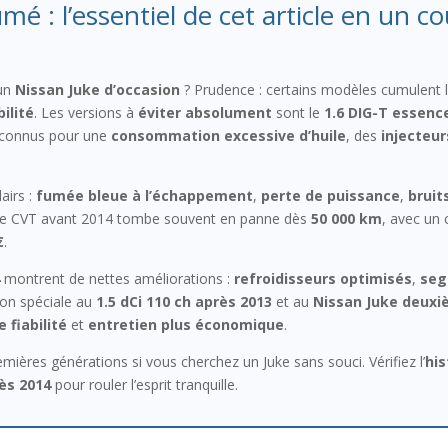
mé : l’essentiel de cet article en un co
’un
Nissan Juke d’occasion
? Prudence : certains modèles cumulent 
ilité
. Les versions à
éviter absolument
sont le
1.6 DIG-T essenc
 connus pour une
consommation excessive d’huile
, des
injecteur
airs :
fumée bleue à l’échappement
,
perte de puissance
,
bruit
îte CVT avant 2014 tombe souvent en panne dès
50 000 km
, avec un
€
.
montrent de nettes améliorations :
refroidisseurs optimisés
,
seg
ion spéciale au
1.5 dCi 110 ch après 2013
et au
Nissan Juke deuxi
 fiabilité
et
entretien plus économique
.
emières générations si vous cherchez un Juke sans souci. Vérifiez l’
his
ès 2014
pour rouler l’esprit tranquille.