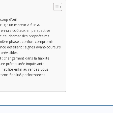
 coup d’œil
13) : un moteur à fuir 🔥
s ennuis coûteux en perspective
le cauchemar des propriétaires
mière phase : confort compromis
e défaillant : signes avant-coureurs
prévisibles
: changement dans la fiabilité
ure prématurée inquiétante
fiabilité enfin au rendez-vous
romis fiabilité-performances