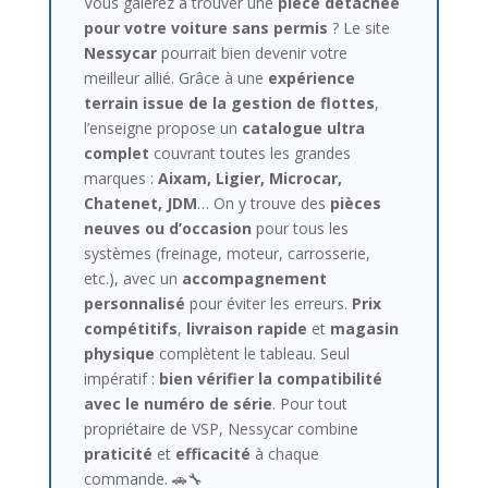
Vous galérez à trouver une
pièce détachée
pour votre voiture sans permis
? Le site
Nessycar
pourrait bien devenir votre
meilleur allié. Grâce à une
expérience
terrain issue de la gestion de flottes
,
l’enseigne propose un
catalogue ultra
complet
couvrant toutes les grandes
marques :
Aixam, Ligier, Microcar,
Chatenet, JDM
… On y trouve des
pièces
neuves ou d’occasion
pour tous les
systèmes (freinage, moteur, carrosserie,
etc.), avec un
accompagnement
personnalisé
pour éviter les erreurs.
Prix
compétitifs
,
livraison rapide
et
magasin
physique
complètent le tableau. Seul
impératif :
bien vérifier la compatibilité
avec le numéro de série
. Pour tout
propriétaire de VSP, Nessycar combine
praticité
et
efficacité
à chaque
commande. 🚗🔧