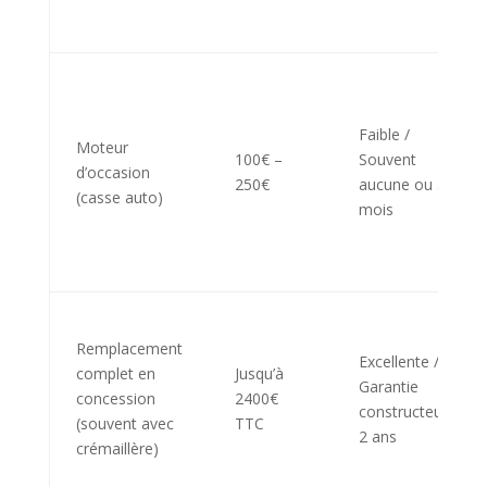
Faible /
Moteur
100€ –
Souvent
d’occasion
250€
aucune ou 3
(casse auto)
mois
Remplacement
Excellente /
complet en
Jusqu’à
Garantie
concession
2400€
constructeur
(souvent avec
TTC
2 ans
crémaillère)