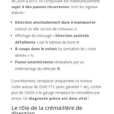
de 2009 à 2013, ce composant est malheureusement
sujet à des pannes récurrentes
. Voici les signaux
d’alerte :
Direction anormalement dure à manœuvrer
,
surtout en ville ou lors de créneaux ⚠️
Affichage du message «
Direction assistée
défaillante
» sur le tableau de bord 🚨
À-coups dans le volant
ou sensation de « roue
dentée » 🔩
Panne intermittente
réinitialisée par un
redémarrage du véhicule 🔄
Concrètement, remplacer uniquement ce moteur
coûte autour de 250€ TTC (avec garantie 1 an), contre
plus de 1000€ si le garage remplace la crémaillère par
erreur. Un
diagnostic précis est donc vital
!
Le rôle de la crémaillère de
direction