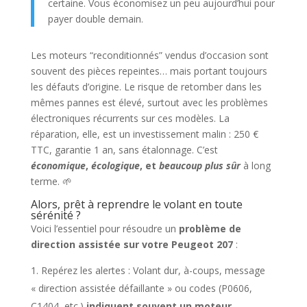
certaine. Vous économisez un peu aujourd’hui pour
payer double demain.
Les moteurs “reconditionnés” vendus d’occasion sont
souvent des pièces repeintes… mais portant toujours
les défauts d’origine. Le risque de retomber dans les
mêmes pannes est élevé, surtout avec les problèmes
électroniques récurrents sur ces modèles. La
réparation, elle, est un investissement malin : 250 €
TTC, garantie 1 an, sans étalonnage. C’est
économique
,
écologique
, et
beaucoup plus sûr
à long
terme. 🌱
Alors, prêt à reprendre le volant en toute
sérénité ?
Voici l’essentiel pour résoudre un
problème de
direction assistée sur votre Peugeot 207
:
Repérez les alertes : Volant dur, à-coups, message
« direction assistée défaillante » ou codes (P0606,
C1404, etc.)
indiquent souvent un moteur