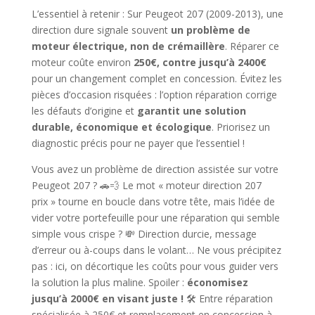
L’essentiel à retenir : Sur Peugeot 207 (2009-2013), une
direction dure signale souvent
un problème de
moteur électrique, non de crémaillère
. Réparer ce
moteur coûte environ
250€, contre jusqu’à 2400€
pour un changement complet en concession. Évitez les
pièces d’occasion risquées : l’option réparation corrige
les défauts d’origine et
garantit une solution
durable, économique et écologique
. Priorisez un
diagnostic précis pour ne payer que l’essentiel !
Vous avez un problème de direction assistée sur votre
Peugeot 207 ? 🚗💨 Le mot « moteur direction 207
prix » tourne en boucle dans votre tête, mais l’idée de
vider votre portefeuille pour une réparation qui semble
simple vous crispe ? 💸 Direction durcie, message
d’erreur ou à-coups dans le volant… Ne vous précipitez
pas : ici, on décortique les coûts pour vous guider vers
la solution la plus maline. Spoiler :
économisez
jusqu’à 2000€ en visant juste !
🛠️ Entre réparation
spécialisée à 250€ et remplacement en concession à