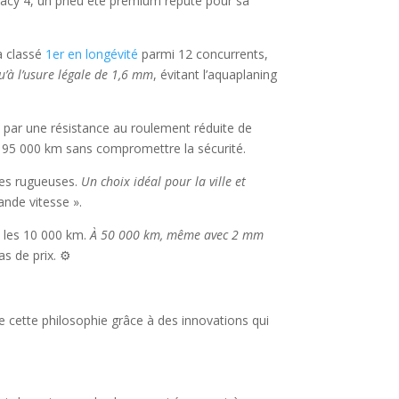
rimacy 4, un pneu été premium réputé pour sa
’a classé
1er en longévité
parmi 12 concurrents,
u’à l’usure légale de 1,6 mm
, évitant l’aquaplaning
ue par une résistance au roulement réduite de
’à 95 000 km sans compromettre la sécurité.
es rugueuses.
Un choix idéal pour la ville et
ande vitesse ».
s les 10 000 km.
À 50 000 km, même avec 2 mm
s de prix. ⚙️
ne cette philosophie grâce à des innovations qui