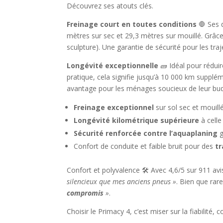
Découvrez ses atouts clés.
Freinage court en toutes conditions
🛑 Ses d
mètres sur sec et 29,3 mètres sur mouillé. Grâce
sculpture). Une garantie de sécurité pour les traj
Longévité exceptionnelle
🧱 Idéal pour réduir
pratique, cela signifie jusqu’à 10 000 km suppl
avantage pour les ménages soucieux de leur bu
Freinage exceptionnel
sur sol sec et mouil
Longévité kilométrique supérieure
à celle
Sécurité renforcée contre l’aquaplaning
g
Confort de conduite et faible bruit pour des
tr
Confort et polyvalence 🛠️ Avec 4,6/5 sur 911 av
silencieux que mes anciens pneus »
. Bien que rar
compromis
»
.
Choisir le Primacy 4, c’est miser sur la fiabilité,