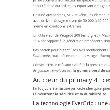
Je me souviens d’un lecteur en quête d’un pneu s
sécurité et sa durabilité. Pourquoi tant d’éloges
Destiné aux berlines, SUV et véhicules électriques
avec un kilométrage moyen de 50 000 à 60 000 k
même en conditions extrêmes.
Un utilisateur de Peugeot 208 témoigne :
« Même
11% par rapport à la génération précédente, lim
Pas parfait pour autant. Des avis mentionnent
u
l’autoroute
, mais décevant sur les virages. Exemp
Conseil d’Eric le mécano : vérifiez la pression 
de gomme, remplacez-le
:
la gomme perd de sa
Au cœur du primacy 4 : ce
J’ai toujours été fasciné par cette idée qu’un pn
réinventent la sécurité et la durabilité
. 🛠️
La technologie EverGrip : un