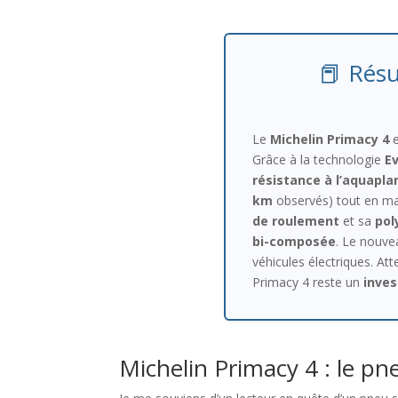
📕 Résu
Le
Michelin Primacy 4
e
Grâce à la technologie
Ev
résistance à l’aquapla
km
observés) tout en main
de roulement
et sa
pol
bi-composée
. Le nouv
véhicules électriques. Att
Primacy 4 reste un
inves
Michelin Primacy 4 : le pn