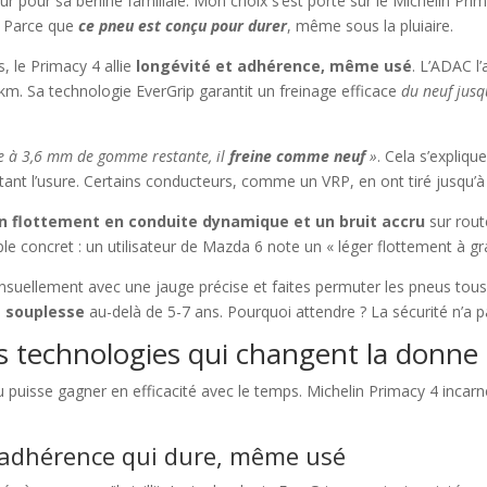
ûr pour sa berline familiale. Mon choix s’est porté sur le Michelin P
 ? Parce que
ce pneu est conçu pour durer
, même sous la pluiaire.
, le Primacy 4 allie
longévité et adhérence, même usé
. L’ADAC l
m. Sa technologie EverGrip garantit un freinage efficace
du neuf jusq
 à 3,6 mm de gomme restante, il
freine comme neuf
»
. Cela s’expliq
itant l’usure. Certains conducteurs, comme un VRP, en ont tiré jusqu
n flottement en conduite dynamique et un bruit accru
sur rout
le concret : un utilisateur de Mazda 6 note un « léger flottement à gr
mensuellement avec une jauge précise et faites permuter les pneus tou
 souplesse
au-delà de 5-7 ans. Pourquoi attendre ? La sécurité n’a pa
s technologies qui changent la donne
eu puisse gagner en efficacité avec le temps. Michelin Primacy 4 incar
e adhérence qui dure, même usé