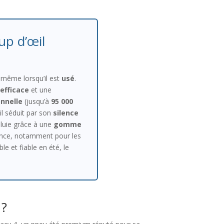
up d’œil
même lorsqu’il est
usé
.
efficace
et une
nnelle
(jusqu’à
95 000
il séduit par son
silence
pluie grâce à une
gomme
érence, notamment pour les
le et fiable en été, le
 ?