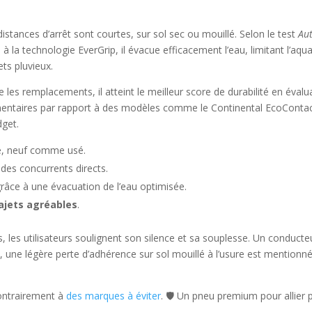
istances d’arrêt sont courtes, sur sol sec ou mouillé. Selon le test
Au
 à la technologie EverGrip, il évacue efficacement l’eau, limitant l
ets pluvieux.
e les remplacements, il atteint le meilleur score de durabilité en éva
émentaires par rapport à des modèles comme le Continental EcoContac
dget.
lé, neuf comme usé.
 des concurrents directs.
râce à une évacuation de l’eau optimisée.
ajets agréables
.
is, les utilisateurs soulignent son silence et sa souplesse. Un condu
e, une légère perte d’adhérence sur sol mouillé à l’usure est mentionné
 contrairement à
des marques à éviter
. 🛡️ Un pneu premium pour allier