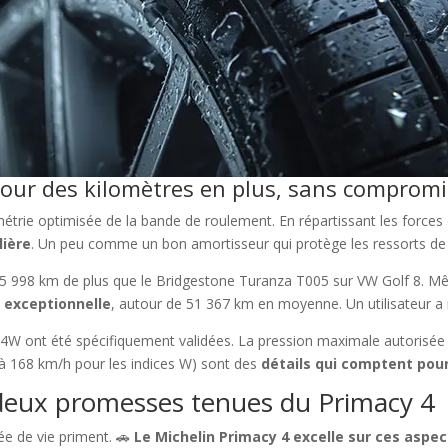
our des kilomètres en plus, sans compromi
ie optimisée de la bande de roulement. En répartissant les forces d’
lière
. Un peu comme un bon amortisseur qui protège les ressorts de 
15 998 km de plus que le Bridgestone Turanza T005 sur VW Golf 8. 
 exceptionnelle
, autour de 51 367 km en moyenne. Un utilisateur a
 ont été spécifiquement validées. La pression maximale autorisée su
u’à 168 km/h pour les indices W) sont des
détails qui comptent pou
es deux promesses tenues du Primacy 4
rée de vie priment. 🚗
Le Michelin Primacy 4 excelle sur ces aspec