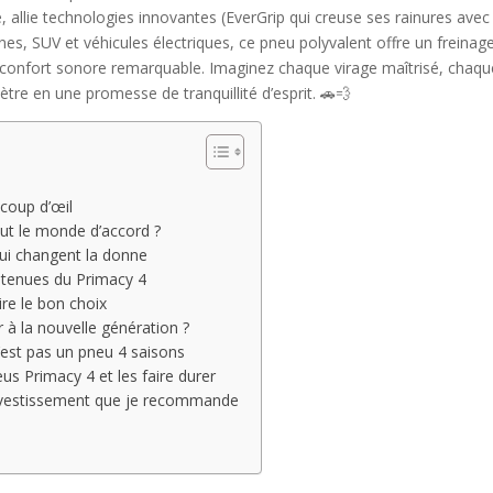
, allie technologies innovantes (EverGrip qui creuse ses rainures ave
ines, SUV et véhicules électriques, ce pneu polyvalent offre un freinag
 confort sonore remarquable. Imaginez chaque virage maîtrisé, chaque
e en une promesse de tranquillité d’esprit. 🚗💨
 coup d’œil
out le monde d’accord ?
qui changent la donne
s tenues du Primacy 4
ire le bon choix
r à la nouvelle génération ?
n’est pas un pneu 4 saisons
s Primacy 4 et les faire durer
 investissement que je recommande