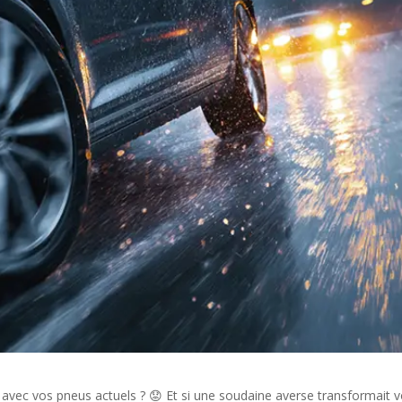
 avec vos pneus actuels ? 😟 Et si une soudaine averse transformait v