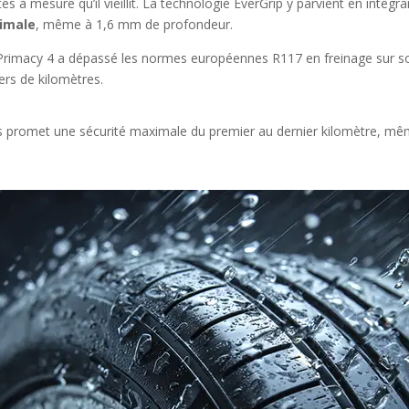
és à mesure qu’il vieillit. La technologie EverGrip y parvient en intégr
timale
, même à 1,6 mm de profondeur.
 Primacy 4 a dépassé les normes européennes R117 en freinage sur so
ers de kilomètres.
us promet une sécurité maximale du premier au dernier kilomètre, mêm