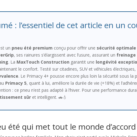
mé : l’essentiel de cet article en un co
st un
pneu été premium
conçu pour offrir une
sécurité optimale
erGrip
, ses rainures s’élargissent avec l’usure, assurant un
freinage 
ning
. La
MaxTouch Construction
garantit une
longévité exceptio
tenant le confort. Testé sur citadines, SUV et véhicules électriques, 
yvalence
. Le Primacy 4+ pousse encore plus loin la sécurité sous la 
eau
Primacy 5
, quant à lui, améliore la durée de vie (+18%) et l’adh
ention : ce pneu n’est pas adapté à l’hiver. Pour une performance durab
tissement sûr
et intelligent. 🚗💧
eu été qui met tout le monde d’accord