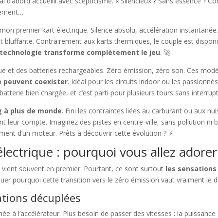
ai d’abord accueilli avec scepticisme. « Silencieux ? Sans essence ? C
dement…
mon premier kart électrique. Silence absolu, accélération instantanée. 
est bluffante. Contrairement aux karts thermiques, le couple est dispo
 technologie transforme complètement le jeu
. 🚀
que et des batteries rechargeables. Zéro émission, zéro son. Ces mo
e peuvent coexister
. Idéal pour les circuits indoor ou les passionné
e batterie bien chargée, et c’est parti pour plusieurs tours sans interrup
ng à plus de monde
. Fini les contraintes liées au carburant ou aux nu
 leur compte. Imaginez des pistes en centre-ville, sans pollution ni b
ement d’un moteur. Prêts à découvrir cette évolution ? ⚡
lectrique : pourquoi vous allez adorer
e vient souvent en premier. Pourtant, ce sont surtout
les sensations 
er pourquoi cette transition vers le zéro émission vaut vraiment le d
tions décuplées
e à l’accélérateur. Plus besoin de passer des vitesses : la puissance 