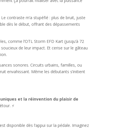
omment ça pourrait rivaliser avec la puissance
Le contraste m’a stupéfié : plus de bruit, juste
nible dès le début, offrant des dépassements
dèles, comme l’OTL Storm EFD Kart (jusqu’à 72
s soucieux de leur impact. Et cerise sur le gâteau
tion.
isances sonores. Circuits urbains, familles, ou
ruit envahissant. Même les débutants s’initient
uniques et la réinvention du plaisir de
étour. ⚡
est disponible dès l’appui sur la pédale. Imaginez