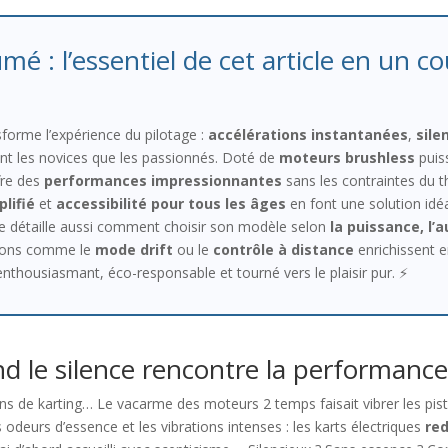
mé : l’essentiel de cet article en un co
forme l’expérience du pilotage :
accélérations instantanées
,
sile
nt les novices que les passionnés. Doté de
moteurs brushless
puis
fre des
performances impressionnantes
sans les contraintes du 
lifié
et
accessibilité pour tous les âges
en font une solution idéa
cle détaille aussi comment choisir son modèle selon
la puissance, l’
ations comme le
mode drift
ou le
contrôle à distance
enrichissent e
nthousiasmant, éco-responsable et tourné vers le plaisir pur. ⚡
nd le silence rencontre la performanc
de karting… Le vacarme des moteurs 2 temps faisait vibrer les pistes.
 odeurs d’essence et les vibrations intenses : les karts électriques
red