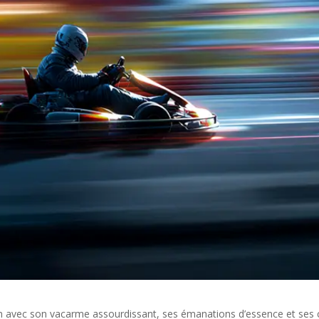
faim avec son vacarme assourdissant, ses émanations d’essence et ses 