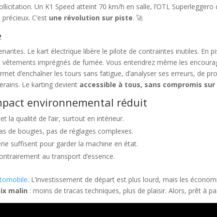
sollicitation. Un K1 Speed atteint 70 km/h en salle, l’OTL Superleggero
 précieux. C’est
une révolution sur piste
. 🚀
é
ntes. Le kart électrique libère le pilote de contraintes inutiles. En pi
les vêtements imprégnés de fumée. Vous entendrez même les encour
ermet d’enchaîner les tours sans fatigue, d’analyser ses erreurs, de pr
rains. Le karting devient
accessible à tous, sans compromis sur 
impact environnemental réduit
t la qualité de l’air, surtout en intérieur.
pas de bougies, pas de réglages complexes.
erie suffisent pour garder la machine en état.
 contrairement au transport d’essence.
automobile
. L’investissement de départ est plus lourd, mais les économ
ix malin
: moins de tracas techniques, plus de plaisir. Alors, prêt à pas