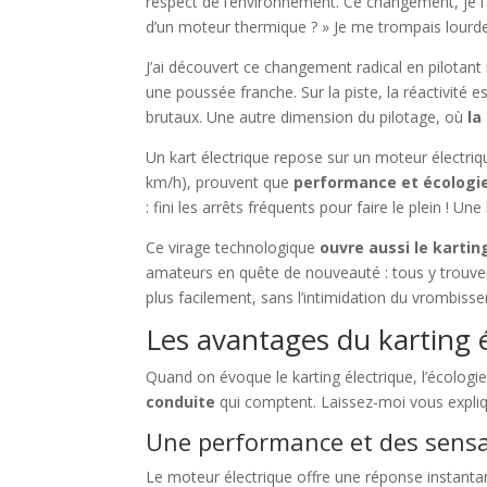
respect de l’environnement. Ce changement, je l’
d’un moteur thermique ? » Je me trompais lour
J’ai découvert ce changement radical en pilotant 
une poussée franche. Sur la piste, la réactivité 
brutaux. Une autre dimension du pilotage, où
la
Un kart électrique repose sur un moteur électri
km/h), prouvent que
performance et écologi
: fini les arrêts fréquents pour faire le plein ! Un
Ce virage technologique
ouvre aussi le karti
amateurs en quête de nouveauté : tous y trouvent
plus facilement, sans l’intimidation du vrombiss
Les avantages du karting é
Quand on évoque le karting électrique, l’écologi
conduite
qui comptent. Laissez-moi vous expliqu
Une performance et des sensa
Le moteur électrique offre une réponse instantané