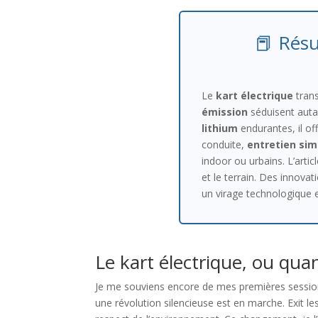
📕 Résu
Le
kart électrique
trans
émission
séduisent auta
lithium
endurantes, il of
conduite,
entretien simp
indoor ou urbains. L’arti
et le terrain. Des innov
un virage technologique e
Le kart électrique, ou qua
Je me souviens encore de mes premières sessions 
une révolution silencieuse est en marche. Exit les