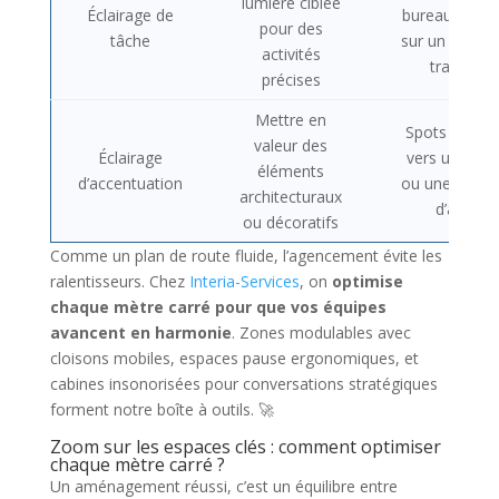
lumière ciblée
Éclairage de
bureau, spot
pour des
tâche
sur un plan d
activités
travail
précises
Mettre en
Spots dirigés
valeur des
Éclairage
vers un logo
éléments
d’accentuation
ou une œuvr
architecturaux
d’art
ou décoratifs
Comme un plan de route fluide, l’agencement évite les
ralentisseurs. Chez
Interia-Services
, on
optimise
chaque mètre carré pour que vos équipes
avancent en harmonie
. Zones modulables avec
cloisons mobiles, espaces pause ergonomiques, et
cabines insonorisées pour conversations stratégiques
forment notre boîte à outils. 🚀
Zoom sur les espaces clés : comment optimiser
chaque mètre carré ?
Un aménagement réussi, c’est un équilibre entre