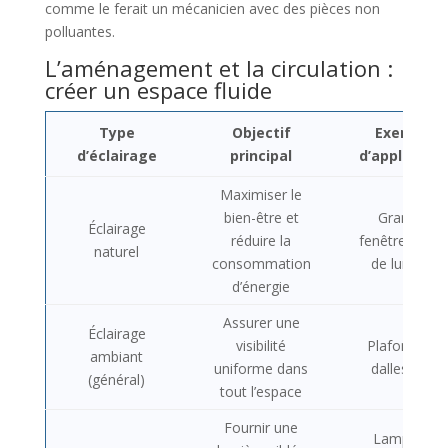
comme le ferait un mécanicien avec des pièces non
polluantes.
L’aménagement et la circulation :
créer un espace fluide
Type
Objectif
Exemple
d’éclairage
principal
d’applicatio
Maximiser le
bien-être et
Grandes
Éclairage
réduire la
fenêtres, puit
naturel
consommation
de lumière
d’énergie
Assurer une
Éclairage
visibilité
Plafonniers,
ambiant
uniforme dans
dalles LED
(général)
tout l’espace
Fournir une
Lampe de