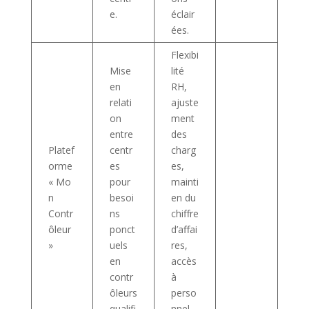
e.
éclair
ées.
Flexibi
Mise
lité
en
RH,
relati
ajuste
on
ment
entre
des
Platef
centr
charg
orme
es
es,
« Mo
pour
mainti
n
besoi
en du
Contr
ns
chiffre
ôleur
ponct
d’affai
»
uels
res,
en
accès
contr
à
ôleurs
perso
qualifi
nnel