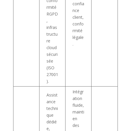
confo
confia
rmité
nce
RGPD
client,
,
confo
infras
rmité
tructu
légale
re
.
cloud
sécuri
sée
(ISO
27001
).
Intégr
Assist
ation
ance
fluide,
techni
mainti
que
en
dédié
des
e,