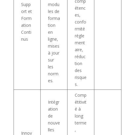
comp
Supp
modu
étenc
ort et
les de
es,
Form
forma
confo
ation
tion
rmité
Conti
en
régle
nus
ligne,
ment
mises
aire,
à jour
réduc
sur
tion
les
des
norm
risque
es.
s.
Comp
Intégr
étitivit
ation
é à
de
long
nouve
terme
lles
,
Innov