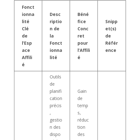
Fonct
ionna
Desc
Béné
lité
riptio
fice
Snipp
Clé
n de
Conc
et(s)
de
la
ret
de
l’Esp
Fonct
pour
Référ
ace
ionna
l’Affili
ence
Affili
lité
é
é
Outils
de
planifi
Gain
cation
de
précis
temp
,
s,
gestio
réduc
n des
tion
dispo
des