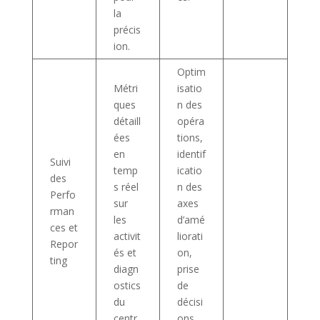
la
précis
ion.
Optim
Métri
isatio
ques
n des
détaill
opéra
ées
tions,
en
identif
Suivi
temp
icatio
des
s réel
n des
Perfo
sur
axes
rman
les
d’amé
ces et
activit
liorati
Repor
és et
on,
ting
diagn
prise
ostics
de
du
décisi
centr
ons