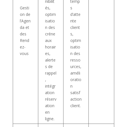
nibilit
temp
Gesti
és,
s
on de
optim
d’atte
l’Agen
isatio
nte
da et
n des
client
des
créne
s,
Rend
aux
optim
ez-
horair
isatio
vous
es,
n des
alerte
resso
s de
urces,
rappel
améli
,
oratio
intégr
n
ation
satisf
réserv
action
ation
client.
en
ligne.