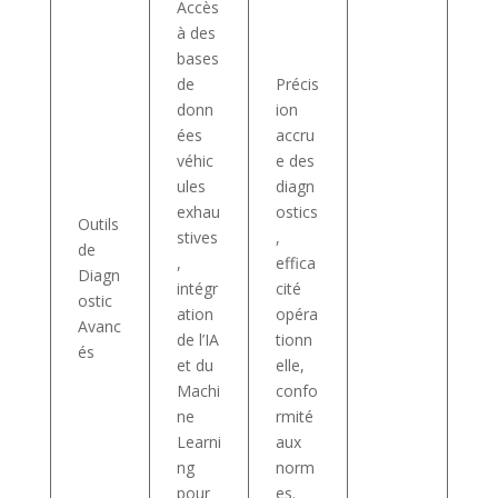
Accès
à des
bases
de
Précis
donn
ion
ées
accru
véhic
e des
ules
diagn
exhau
ostics
Outils
stives
,
de
,
effica
Diagn
intégr
cité
ostic
ation
opéra
Avanc
de l’IA
tionn
és
et du
elle,
Machi
confo
ne
rmité
Learni
aux
ng
norm
pour
es.