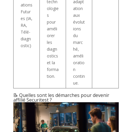
techn
adapt
ations
ologie
ation
Futur
s
aux
es (IA,
pour
évolut
RA,
améli
ions
Télé-
orer
du
diagn
les
marc
ostic)
diagn
hé,
ostics
améli
et la
oratio
forma
n
tion.
contin
ue.
📝 Quelles sont les démarches pour devenir
affilié Securitest ?