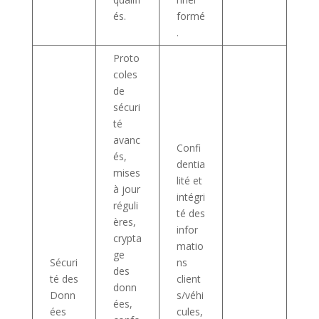
és.
formé
.
Proto
coles
de
sécuri
té
avanc
Confi
és,
dentia
mises
lité et
à jour
intégri
réguli
té des
ères,
infor
crypta
matio
ge
Sécuri
ns
des
té des
client
donn
Donn
s/véhi
ées,
ées
cules,