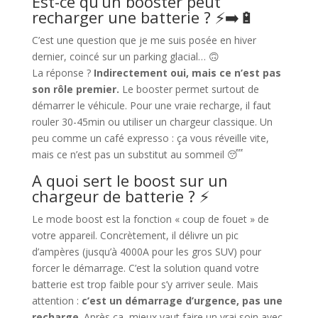
Est-ce qu’un booster peut
recharger une batterie ? ⚡➡️🔋
C’est une question que je me suis posée en hiver
dernier, coincé sur un parking glacial… 🙃
La réponse ?
Indirectement oui, mais ce n’est pas
son rôle premier.
Le booster permet surtout de
démarrer le véhicule. Pour une vraie recharge, il faut
rouler 30-45min ou utiliser un chargeur classique. Un
peu comme un café expresso : ça vous réveille vite,
mais ce n’est pas un substitut au sommeil 😴
A quoi sert le boost sur un
chargeur de batterie ? ⚡
Le mode boost est la fonction « coup de fouet » de
votre appareil. Concrètement, il délivre un pic
d’ampères (jusqu’à 4000A pour les gros SUV) pour
forcer le démarrage. C’est la solution quand votre
batterie est trop faible pour s’y arriver seule. Mais
attention :
c’est un démarrage d’urgence, pas une
recharge
. Après ça, mieux vaut faire un vrai soin avec