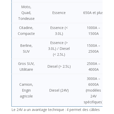
Moto,
Quad,
Essence
650A et plus
Tondeuse
Citadine,
Essence (<
1000A –
Compacte
3.0L)
1500A
Essence (>
Berline,
1500A –
3.0L) / Diesel
SUV
2500A
(< 2.5L)
Gros SUV,
2500A –
Diesel (> 2.5L)
Utilitaire
4000A
3000A –
Camion,
6000A
Engin
Diesel (24V)
(modèles
agricole
24V
spécifiques)
Le 24V a un avantage technique : il permet des câbles