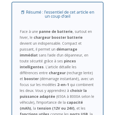
📕 Résumé : l’essentiel de cet article en
un coup d’œil
Face à une
panne de batterie
, surtout en
hiver, le
chargeur booster batterie
devient un indispensable. Compact et
puissant, il permet un
démarrage
immédiat
sans l’aide d’un dépanneur, en
toute sécurité grâce à ses
pinces
intelligentes
. L’article détaille les
différences entre
chargeur
(recharge lente)
et
booster
(démarrage instantané), avec un
focus sur les modèles
2-en-1
qui combinent
les deux. Vous y apprendrez à
choisir la
puissance adaptée
(650A à 8000A selon le
véhicule), l’importance de la
capacité
(mAh)
, la
tension (12V ou 24V)
, et les
fonctions utiles
comme les
ports USB
, la