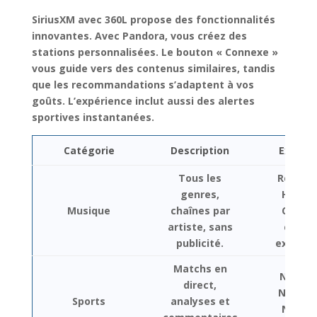
SiriusXM avec 360L
propose des fonctionnalités
innovantes
. Avec Pandora, vous créez des
stations personnalisées. Le bouton « Connexe »
vous guide vers des contenus similaires, tandis
que les recommandations s’adaptent à vos
goûts. L’expérience inclut aussi des alertes
sportives instantanées.
Catégorie
Description
Exempl
Tous les
Rock, P
genres,
Hip-Ho
Musique
chaînes par
Countr
artiste, sans
chaîn
publicité.
exclusiv
Matchs en
NFL, ML
direct,
NBA, N
Sports
analyses et
NASCA