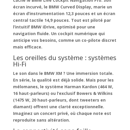
cache le BMW Live Cockpit Navigation Pro. Son
écran incurvé, le BMW Curved Display, marie un
écran d’instrumentation 12,3 pouces et un écran
central tactile 14,9 pouces. Tout est piloté par
l’intuitif BMW iDrive, optimisé pour une
navigation fluide. Un
cockpit numérique qui
anticipe vos besoins
, comme un co-pilote discret
mais efficace.
Les oreilles du système : systèmes
Hi-Fi
Le son dans le BMW XM ?
Une immersion totale
.
En série, la qualité est déjà solide. Mais pour les
mélomanes, le système Harman Kardon (464 W,
16 haut-parleurs) ou l’exclusif Bowers & Wilkins
(1475 W, 20 haut-parleurs, dont tweeters en
diamant) offrent une clarté exceptionnelle.
Imaginez un concert privé, où chaque note est
reproduite sans altération.