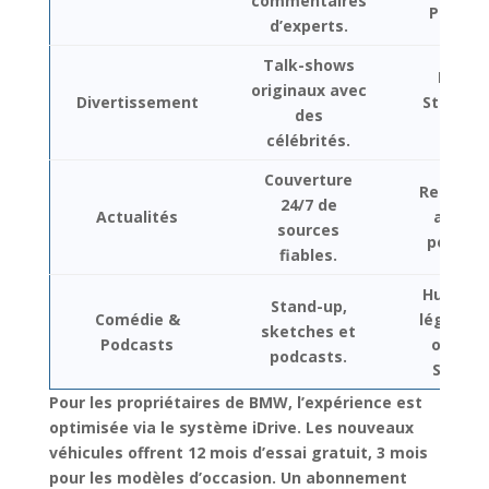
commentaires
PGA To
d’experts.
Talk-shows
Howar
originaux avec
Divertissement
Stern, A
des
Cohen
célébrités.
Couverture
Reporta
24/7 de
Actualités
analys
sources
politiqu
fiables.
Humoris
Stand-up,
Comédie &
légendai
sketches et
Podcasts
origina
podcasts.
SiriusX
Pour les propriétaires de BMW, l’expérience est
optimisée via le système iDrive. Les nouveaux
véhicules offrent 12 mois d’essai gratuit, 3 mois
pour les modèles d’occasion. Un abonnement