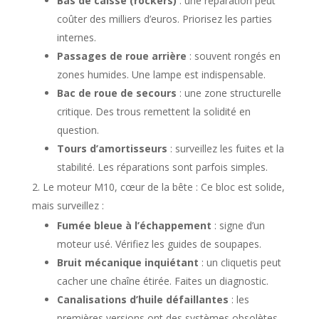
Bas de caisse (rockers)
: une réparation peut
coûter des milliers d’euros. Priorisez les parties
internes.
Passages de roue arrière
: souvent rongés en
zones humides. Une lampe est indispensable.
Bac de roue de secours
: une zone structurelle
critique. Des trous remettent la solidité en
question.
Tours d’amortisseurs
: surveillez les fuites et la
stabilité. Les réparations sont parfois simples.
Le moteur M10, cœur de la bête : Ce bloc est solide,
mais surveillez :
Fumée bleue à l’échappement
: signe d’un
moteur usé. Vérifiez les guides de soupapes.
Bruit mécanique inquiétant
: un cliquetis peut
cacher une chaîne étirée. Faites un diagnostic.
Canalisations d’huile défaillantes
: les
premières versions ont des systèmes obsolètes.