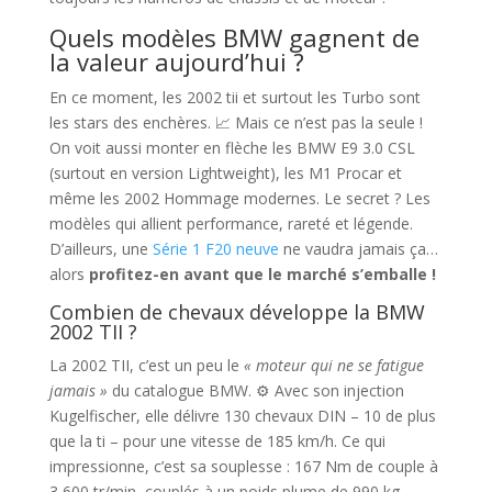
Quels modèles BMW gagnent de
la valeur aujourd’hui ?
En ce moment, les 2002 tii et surtout les Turbo sont
les stars des enchères. 📈 Mais ce n’est pas la seule !
On voit aussi monter en flèche les BMW E9 3.0 CSL
(surtout en version Lightweight), les M1 Procar et
même les 2002 Hommage modernes. Le secret ? Les
modèles qui allient performance, rareté et légende.
D’ailleurs, une
Série 1 F20 neuve
ne vaudra jamais ça…
alors
profitez-en avant que le marché s’emballe !
Combien de chevaux développe la BMW
2002 TII ?
La 2002 TII, c’est un peu le
« moteur qui ne se fatigue
jamais »
du catalogue BMW. ⚙️ Avec son injection
Kugelfischer, elle délivre 130 chevaux DIN – 10 de plus
que la ti – pour une vitesse de 185 km/h. Ce qui
impressionne, c’est sa souplesse : 167 Nm de couple à
3 600 tr/min, couplés à un poids plume de 990 kg.