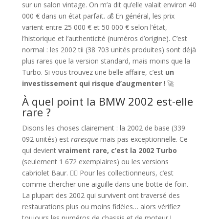
sur un salon vintage. On m’a dit qu’elle valait environ 40
000 € dans un état parfait. 💰 En général, les prix
varient entre 25 000 € et 50 000 € selon l’état,
l’historique et l’authenticité (numéros d’origine). C’est
normal : les 2002 tii (38 703 unités produites) sont déjà
plus rares que la version standard, mais moins que la
Turbo. Si vous trouvez une belle affaire, c’est
un
investissement qui risque d’augmenter
! 🚀
À quel point la BMW 2002 est-elle
rare ?
Disons les choses clairement : la 2002 de base (339
092 unités) est
raresque
mais pas exceptionnelle. Ce
qui devient
vraiment rare, c’est la 2002 Turbo
(seulement 1 672 exemplaires) ou les versions
cabriolet Baur. 🕵️‍♂️ Pour les collectionneurs, c’est
comme chercher une aiguille dans une botte de foin.
La plupart des 2002 qui survivent ont traversé des
restaurations plus ou moins fidèles… alors vérifiez
toujours les numéros de chassis et de moteur !