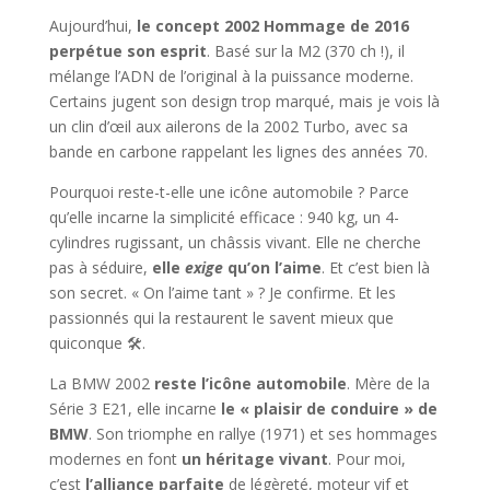
Aujourd’hui,
le concept 2002 Hommage de 2016
perpétue son esprit
. Basé sur la M2 (370 ch !), il
mélange l’ADN de l’original à la puissance moderne.
Certains jugent son design trop marqué, mais je vois là
un clin d’œil aux ailerons de la 2002 Turbo, avec sa
bande en carbone rappelant les lignes des années 70.
Pourquoi reste-t-elle une icône automobile ? Parce
qu’elle incarne la simplicité efficace : 940 kg, un 4-
cylindres rugissant, un châssis vivant. Elle ne cherche
pas à séduire,
elle
exige
qu’on l’aime
. Et c’est bien là
son secret. « On l’aime tant » ? Je confirme. Et les
passionnés qui la restaurent le savent mieux que
quiconque 🛠️.
La BMW 2002
reste l’icône automobile
. Mère de la
Série 3 E21, elle incarne
le « plaisir de conduire » de
BMW
. Son triomphe en rallye (1971) et ses hommages
modernes en font
un héritage vivant
. Pour moi,
c’est
l’alliance parfaite
de légèreté, moteur vif et