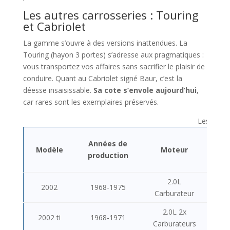
Les autres carrosseries : Touring
et Cabriolet
La gamme s’ouvre à des versions inattendues. La
Touring (hayon 3 portes) s’adresse aux pragmatiques :
vous transportez vos affaires sans sacrifier le plaisir de
conduire. Quant au Cabriolet signé Baur, c’est la
déesse insaisissable.
Sa cote s’envole aujourd’hui
,
car rares sont les exemplaires préservés.
Les BMW 
Années de
Pu
Modèle
Moteur
production
2.0L
2002
1968-1975
Carburateur
2.0L 2x
2002 ti
1968-1971
Carburateurs