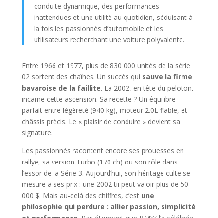
conduite dynamique, des performances
inattendues et une utilité au quotidien, séduisant à
la fois les passionnés d’automobile et les
utilisateurs recherchant une voiture polyvalente.
Entre 1966 et 1977, plus de 830 000 unités de la série
02 sortent des chaînes. Un succès qui
sauve la firme
bavaroise de la faillite
. La 2002, en tête du peloton,
incarne cette ascension. Sa recette ? Un équilibre
parfait entre légèreté (940 kg), moteur 2.0L fiable, et
châssis précis. Le « plaisir de conduire » devient sa
signature.
Les passionnés racontent encore ses prouesses en
rallye, sa version Turbo (170 ch) ou son rôle dans
l’essor de la Série 3. Aujourd’hui, son héritage culte se
mesure à ses prix : une 2002 tii peut valoir plus de 50
000 $. Mais au-delà des chiffres, c’est
une
philosophie qui perdure : allier passion, simplicité
et performance
. Pas étonnant que BMW l’a célébrée