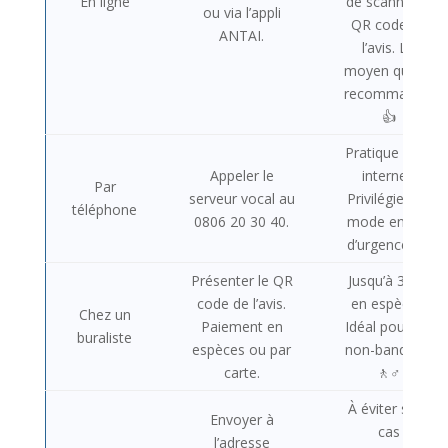
En ligne
de scanner le
ou via l’appli
QR code de
ANTAI.
l’avis. Le
moyen que je
recommande.
👍
Pratique sans
Appeler le
internet.
Par
serveur vocal au
Privilégiez ce
téléphone
0806 20 30 40.
mode en cas
d’urgence. 📞
Présenter le QR
Jusqu’à 300€
code de l’avis.
en espèces.
Chez un
Paiement en
Idéal pour les
buraliste
espèces ou par
non-banqués.
carte.
🚶♂️
À éviter sauf
Envoyer à
cas
l’adresse