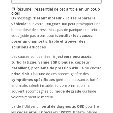
📕 Résumé : l’essentiel de cet article en un coup
d’œil
Un message “
Défaut moteur – Faites réparer le
véhicule
” sur votre
Peugeot 308
peut provoquer une
bonne dose de stress. Mais pas de panique : cet article
vous guide pas à pas pour
identifier les causes
,
poser un diagnostic fiable
et
trouver des
solutions efficaces
.
Les causes sont variées :
injecteurs encrassés
,
turbo fatigué
,
vanne EGR bloquée
,
capteur
défaillant
,
problème de pression d’huile
ou encore
prise d’air
. Chacune de ces pannes génère des
symptômes spécifiques
(perte de puissance, fumée
anormale, ralenti instable, surconsommation…),
souvent accompagnés du
mode dégradé
qui bride
volontairement le moteur.
La clé ? Utiliser un
outil de diagnostic OBD
pour lire
les
codes erreur précis
(ex :
P0299
,
P0420
). Même