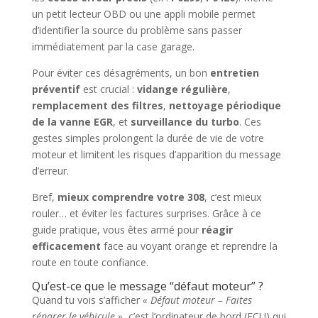
un petit lecteur OBD ou une appli mobile permet
d’identifier la source du problème sans passer
immédiatement par la case garage.
Pour éviter ces désagréments, un bon
entretien
préventif
est crucial :
vidange régulière
,
remplacement des filtres
,
nettoyage périodique
de la vanne EGR
, et
surveillance du turbo
. Ces
gestes simples prolongent la durée de vie de votre
moteur et limitent les risques d’apparition du message
d’erreur.
Bref,
mieux comprendre votre 308
, c’est mieux
rouler… et éviter les factures surprises. Grâce à ce
guide pratique, vous êtes armé pour
réagir
efficacement
face au voyant orange et reprendre la
route en toute confiance.
Qu’est-ce que le message “défaut moteur” ?
Quand tu vois s’afficher
« Défaut moteur – Faites
réparer le véhicule »
, c’est l’ordinateur de bord (ECU) qui